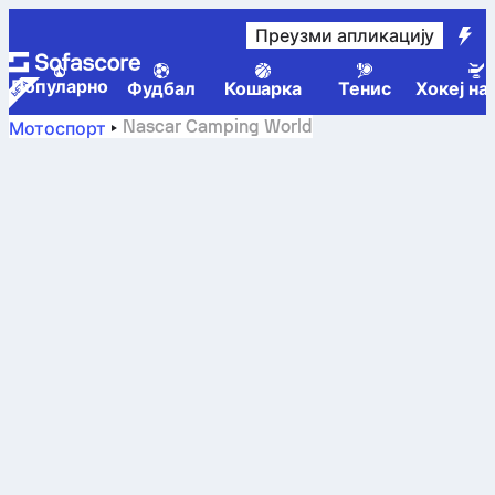
Преузми апликацију
Популарно
Фудбал
Кошарка
Тенис
Хокеј на
Nascar Camping World
Мотоспорт