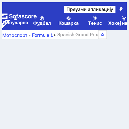
Преузми апликацију
Популарно
Фудбал
Кошарка
Тенис
Хокеј на
Spanish Grand Prix
Мотоспорт
Formula 1