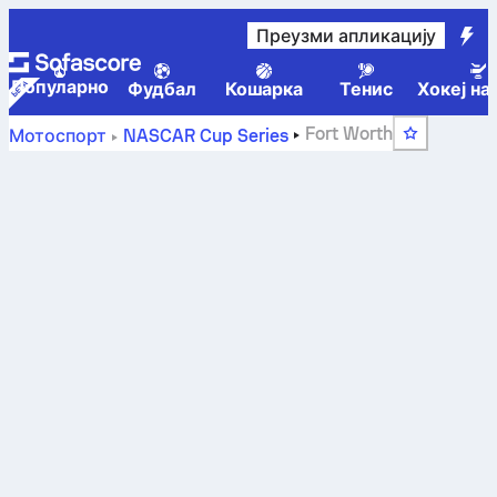
Преузми апликацију
Популарно
Фудбал
Кошарка
Тенис
Хокеј на
Fort Worth
Мотоспорт
NASCAR Cup Series