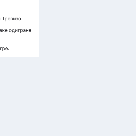
н Тревизо.
ваке одигране
гре.