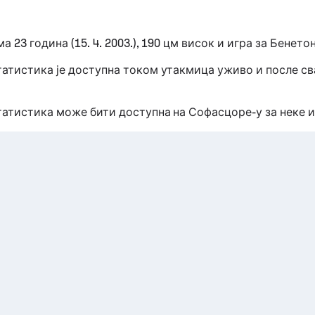
ма 23 година (15. 4. 2003.), 190 цм висок и игра за Бенето
статистика је доступна током утакмица уживо и после с
статистика може бити доступна на Софасцоре-у за неке и