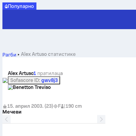
Популарно
Alex Artuso cтатистике
Рагби
Alex Artuso
1
пратилацa
Sofascore ID
:
gwv8j3
Benetton Treviso
15. април 2003.
(
23
)
F
190 cm
Мечеви