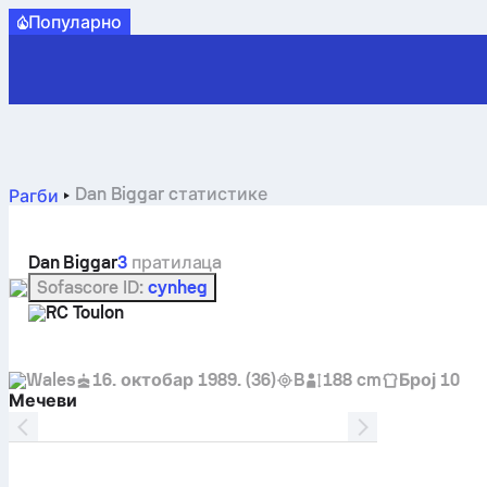
Популарно
Dan Biggar cтатистике
Рагби
Dan Biggar
3
пратилацa
Sofascore ID
:
cynheg
RC Toulon
Wales
16. октобар 1989.
(
36
)
B
188 cm
Број 10
Мечеви