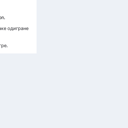
on.
аке одигране
гре.