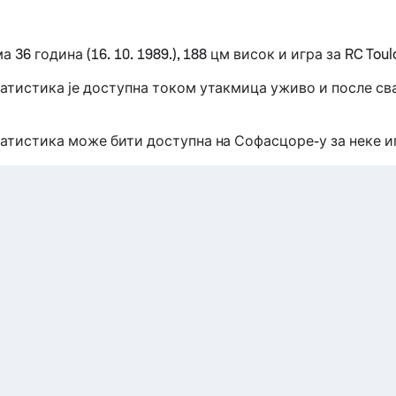
а 36 година (16. 10. 1989.), 188 цм висок и игра за RC Toul
татистика је доступна током утакмица уживо и после св
татистика може бити доступна на Софасцоре-у за неке и