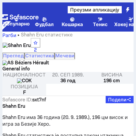
Преузми апликацију
Популарно
Фудбал
Кошарка
Тенис
Хокеј на
Shahn Eru cтатистике
Рагби
Shahn Eru
2
Преглед
Статистика
Мечеви
AS Béziers Hérault
General info
НАЦИОНАЛНОСТ
20. СЕП 1989.
ВИСИНА
COK
36 год
196 cm
ПОЗИЦИЈА
F
Sofascore ID
:
sxt7nf
Подели
Shahn Eru
Shahn Eru има 36 година (20. 9. 1989.), 196 цм висок и
игра за Безије Херо.
Shahn Eru статистика је доступна током утакмица