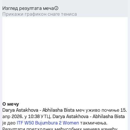
Изглед резултата меча
Прикажи графикон снаге тениса
О мечу
Darya Astakhova
-
Abhilasha Bista
меч уживо почиње 15.
апр 2026. у 10:38 УТЦ.
Darya Astakhova
-
Abhilasha Bista
је део
ITF W50 Bujumbura 2 Women
такмичења.
Резултати претходних међусобних мечева између