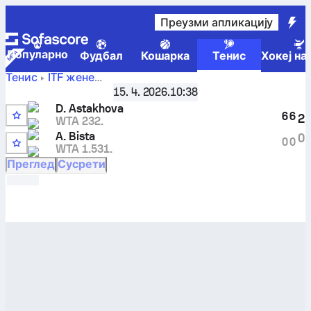
Преузми апликацију
Популарно
Фудбал
Кошарка
Тенис
Хокеј на
Тенис
ITF жене
ITF W50 Bujumbura 2 Women
,
Коло најбољих 32
15. 4. 2026.
10:38
Darya Astakhova
-
Abhilasha Bista
резултати уживо и
D. Astakhova
резултати међусобних сусрета
6
6
2
WTA 232.
A. Bista
0
0
0
WTA 1.531.
Преглед
Сусрети