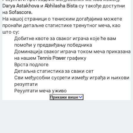
Darya Astakhova
и
Abhilasha Bista
су такође доступни
на Sofascore.
На нашој страници о тениским догађајима можете
пронаћи детаљне статистике тренутног меча, као
што су:
Добитне квоте за сваког играча које ће вам
помоћи у предвиђању победника
Доминација сваког играча током меча приказана
на нашем Tennis Power графику
Врста подлоге
Детаљна статистика за сваки сет
Сви међусобни сусрети између играђа и њихови
резултати
Реуултати меча уживо
Прикажи више