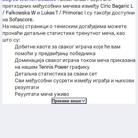
претходних међусобних мечева између
Ciric Bagaric L
/ Falkowska W
и
Lukas T / Primorac I
су такође доступни
на Sofascore.
На нашој страници о тениским догађајима можете
пронаћи детаљне статистике тренутног меча, као
што су:
Добитне квоте за сваког играча које ће вам
помоћи у предвиђању победника
Доминација сваког играча током меча приказана
на нашем Tennis Power графику
Детаљна статистика за сваки сет
Сви међусобни сусрети између играђа и њихови
резултати
Реуултати меча уживо
Прикажи више