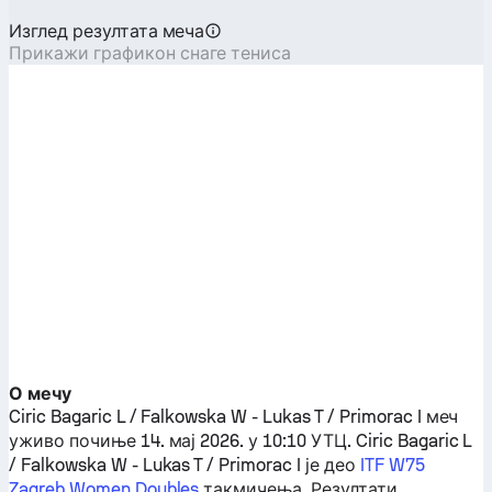
Изглед резултата меча
Прикажи графикон снаге тениса
О мечу
Ciric Bagaric L / Falkowska W
-
Lukas T / Primorac I
меч
уживо почиње 14. мај 2026. у 10:10 УТЦ.
Ciric Bagaric L
/ Falkowska W
-
Lukas T / Primorac I
је део
ITF W75
Zagreb Women Doubles
такмичења. Резултати