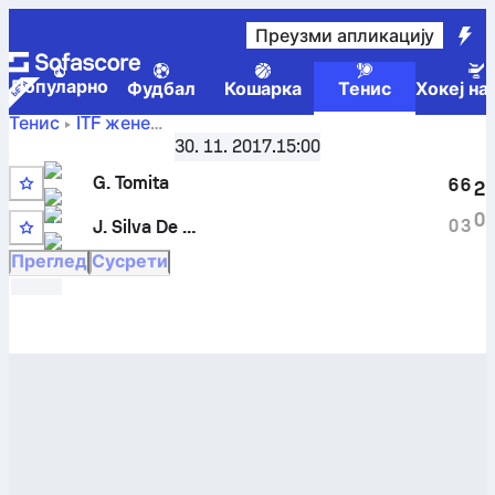
Преузми апликацију
Популарно
Фудбал
Кошарка
Тенис
Хокеј на
Тенис
ITF жене
Cantanduva, Singles W-WITF-BRA-09B
,
Коло најбољих 
30. 11. 2017.
15:00
Giovanna Tomita
-
J. Silva De Carvalho
резултати
G. Tomita
уживо и резултати међусобних сусрета
6
6
2
7
0
0
3
J. Silva De Carvalho
Q
Преглед
Сусрети