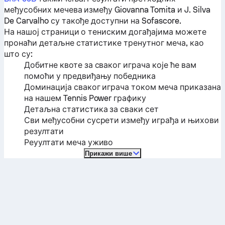
међусобних мечева између
Giovanna Tomita
и
J. Silva
De Carvalho
су такође доступни на Sofascore.
На нашој страници о тениским догађајима можете
пронаћи детаљне статистике тренутног меча, као
што су:
Добитне квоте за сваког играча које ће вам
помоћи у предвиђању победника
Доминација сваког играча током меча приказана
на нашем Tennis Power графику
Детаљна статистика за сваки сет
Сви међусобни сусрети између играђа и њихови
резултати
Реуултати меча уживо
Прикажи више