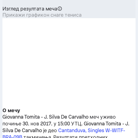
Изглед резултата меча
Прикажи графикон снаге тениса
О мечу
Giovanna Tomita
-
J. Silva De Carvalho
меч уживо
почиње 30. нов 2017. у 15:00 УТЦ.
Giovanna Tomita
-
J.
Silva De Carvalho
је део
Cantanduva, Singles W-WITF-
BRA-09B
такмичења. Резултати претходних