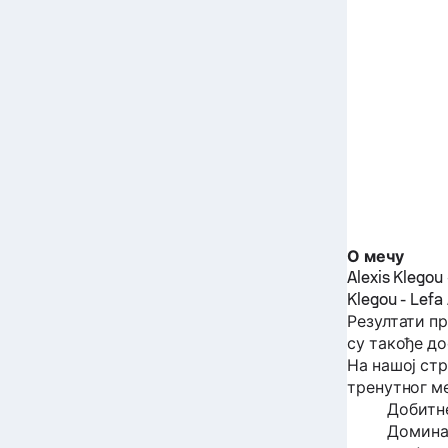
О мечу
Alexis Klegou
Klegou
-
Lefa
Резултати п
су такође до
На нашој ст
тренутног ме
Добитне
Доминац