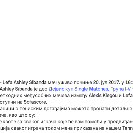
-
Lefa Ashley Sibanda
меч уживо почиње 20. јул 2017. у 16
 Ashley Sibanda
је део
Дејвис куп Single Matches, Групa I-V
ретходних међусобних мечева између
Alexis Klegou
и
Lefa
ступни на Sofascore.
раници о тениским догађајима можете пронаћи детаљне
ча, као што су:
 квоте за сваког играча које ће вам помоћи у предвиђа
ија сваког играча током меча приказана на нашем Tenn