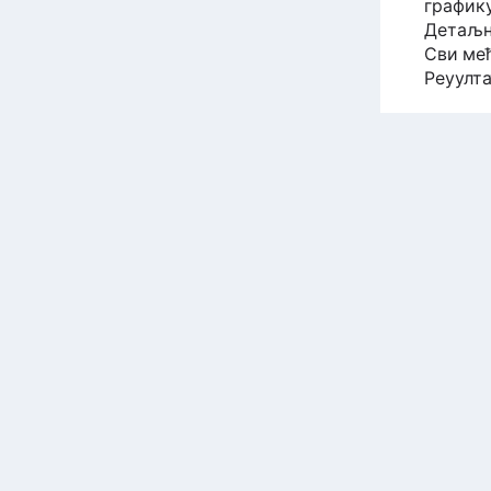
график
Детаљна
Сви међ
Реуулт