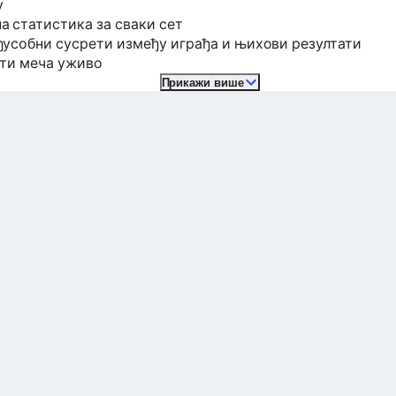
у
 статистика за сваки сет
усобни сусрети између играђа и њихови резултати
ати меча уживо
Прикажи више