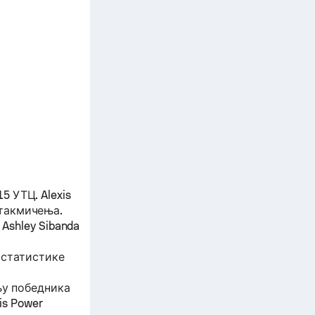
:15 УТЦ.
Alexis
такмичења.
 Ashley Sibanda
 статистике
њу победника
is Power