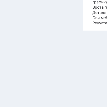
график
Врста 
Детаљна
Сви међ
Реуулт