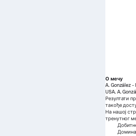
О мечу
A. González
-
USA.
A. Gonzá
Резултати п
такође досту
На нашој ст
тренутног ме
Добитне
Доминац