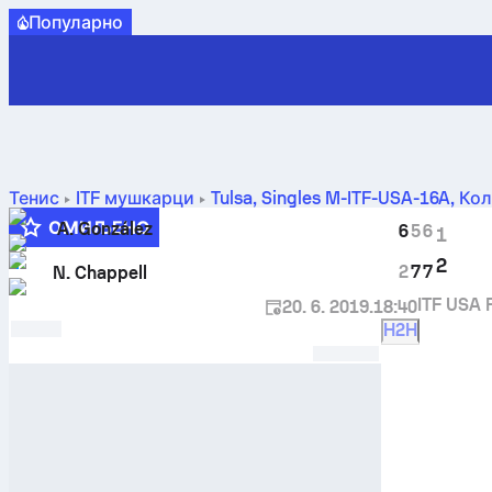
Популарно
Тенис
ITF мушкарци
Tulsa, Singles M-ITF-USA-16A
,
Кол
међусобних сусрета
ОМИЉЕНО
A. González
6
5
6
1
5
2
2
7
7
N. Chappell
ITF USA 
20. 6. 2019.
18:40
H2H