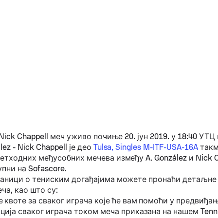
Nick Chappell
меч уживо почиње 20. јун 2019. у 18:40 УТЦ на
lez
-
Nick Chappell
је део
Tulsa, Singles M-ITF-USA-16A
такм
ретходних међусобних мечева између
A. González
и
Nick 
пни на Sofascore.
раници о тениским догађајима можете пронаћи детаљне
ча, као што су:
 квоте за сваког играча које ће вам помоћи у предвиђа
ија сваког играча током меча приказана на нашем Tenn