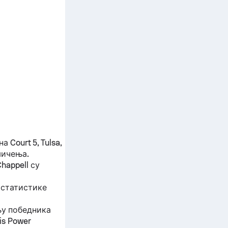
 Court 5, Tulsa,
ичења.
Chappell
су
 статистике
њу победника
is Power