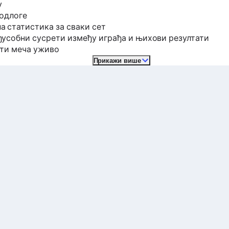
у
подлоге
 статистика за сваки сет
усобни сусрети између играђа и њихови резултати
ати меча уживо
Прикажи више