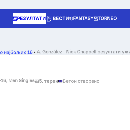
РЕЗУЛТАТИ
ВЕСТИ
FANTASY
TORNEO
A. González
-
Nick Chappell
резултати ужи
о најбољих 16
F16, Men Singles
5. терен
Бетон отворено