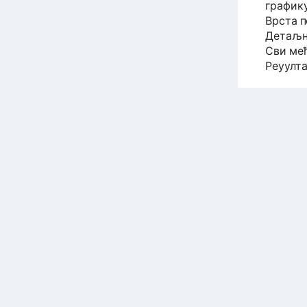
график
Врста 
Детаљна
Сви међ
Реуулт