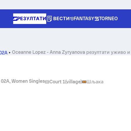
РЕЗУЛТАТИ
ВЕСТИ
FANTASY
TORNEO
Oceanne Lopez
-
Anna Zyryanova
резултати уживо и
-02A
m 02A, Women Singles
Court 1(village)
Шљака