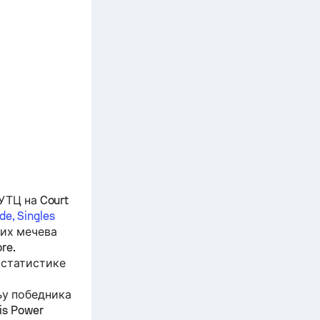
УТЦ на Court
de, Singles
их мечева
re.
 статистике
њу победника
is Power