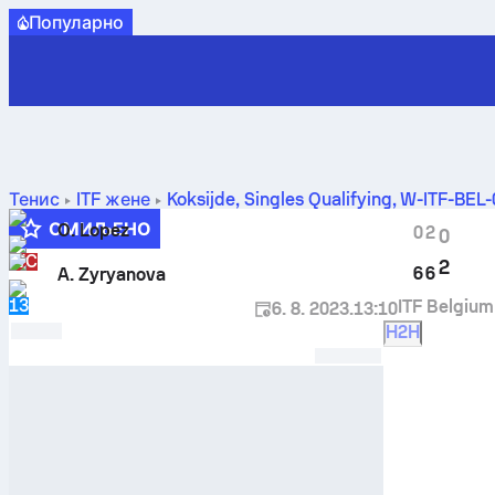
Популарно
Тенис
ITF жене
Koksijde, Singles Qualifying, W-ITF-BEL
међусобних сусрета
ОМИЉЕНО
O. Lopez
0
2
0
WC
2
6
6
A. Zyryanova
13
ITF Belgiu
6. 8. 2023.
13:10
H2H