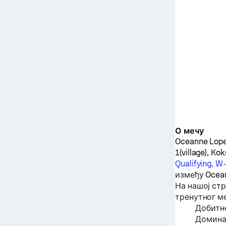
О мечу
Oceanne Lop
1(village), Ko
Qualifying, 
између
Ocea
На нашој ст
тренутног ме
Добитне
Доминац