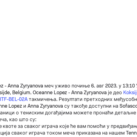
ez
-
Anna Zyryanova
меч уживо почиње 6. авг 2023. у 13:10 
ksijde, Belgium.
Oceanne Lopez
-
Anna Zyryanova
је део
Koksij
W-ITF-BEL-02A
такмичења. Резултати претходних међусобн
nne Lopez
и
Anna Zyryanova
су такође доступни на Sofasco
раници о тениским догађајима можете пронаћи детаљне
ча, као што су:
 квоте за сваког играча које ће вам помоћи у предвиђа
ија сваког играча током меча приказана на нашем Tenn