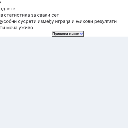
у
подлоге
 статистика за сваки сет
усобни сусрети између играђа и њихови резултати
ати меча уживо
Прикажи више