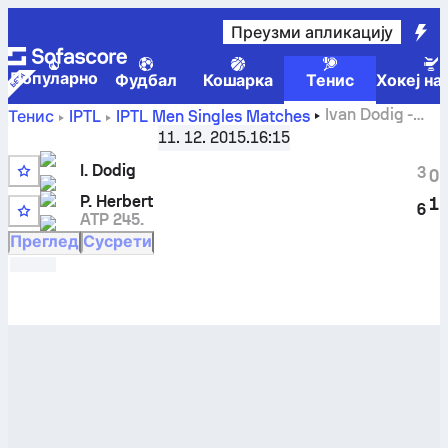
Преузми апликацију
Популарно
Фудбал
Кошарка
Тенис
Хокеј на
Ivan Dodig
-
Тенис
IPTL
IPTL Men Singles Matches
Pierre-Hugues Herbert
резултати уживо и резултати
11. 12. 2015.
16:15
међусобних сусрета
I. Dodig
3
0
P. Herbert
1
6
ATP 245.
Преглед
Сусрети