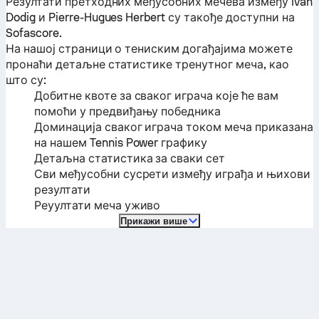
Резултати претходних међусобних мечева између
Ivan
Dodig
и
Pierre-Hugues Herbert
су такође доступни на
Sofascore.
На нашој страници о тениским догађајима можете
пронаћи детаљне статистике тренутног меча, као
што су:
Добитне квоте за сваког играча које ће вам
помоћи у предвиђању победника
Доминација сваког играча током меча приказана
на нашем Tennis Power графику
Детаљна статистика за сваки сет
Сви међусобни сусрети између играђа и њихови
резултати
Реуултати меча уживо
Прикажи више