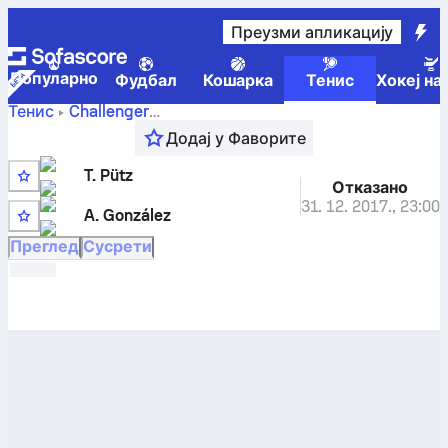
Преузми апликацију
Популарно
Фудбал
Кошарка
Тенис
Хокеј на
Тенис
Challenger
Noumea, New Caledonia, Qualifying
,
Квалификације
Додај у Фаворите
Tim Putz
-
A. González
резултати уживо и резултати
међусобних сусрета
T. Pütz
Отказано
1
31. 12. 2017.
,
23:00
A. González
2
Преглед
Сусрети