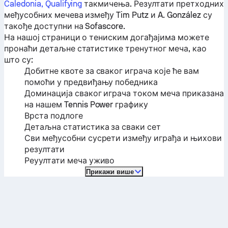
Caledonia, Qualifying
такмичења. Резултати претходних
међусобних мечева између
Tim Putz
и
A. González
су
такође доступни на Sofascore.
На нашој страници о тениским догађајима можете
пронаћи детаљне статистике тренутног меча, као
што су:
Добитне квоте за сваког играча које ће вам
помоћи у предвиђању победника
Доминација сваког играча током меча приказана
на нашем Tennis Power графику
Врста подлоге
Детаљна статистика за сваки сет
Сви међусобни сусрети између играђа и њихови
резултати
Реуултати меча уживо
Прикажи више