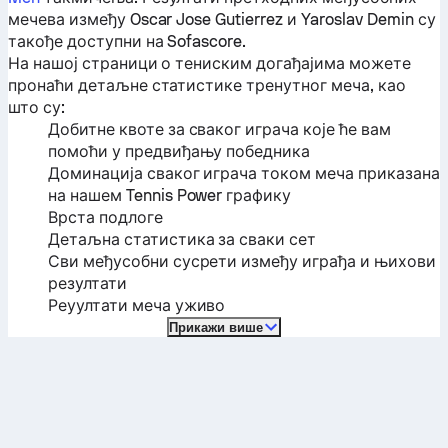
мечева између
Oscar Jose Gutierrez
и
Yaroslav Demin
су
такође доступни на Sofascore.
На нашој страници о тениским догађајима можете
пронаћи детаљне статистике тренутног меча, као
што су:
Добитне квоте за сваког играча које ће вам
помоћи у предвиђању победника
Доминација сваког играча током меча приказана
на нашем Tennis Power графику
Врста подлоге
Детаљна статистика за сваки сет
Сви међусобни сусрети између играђа и њихови
резултати
Реуултати меча уживо
Прикажи више