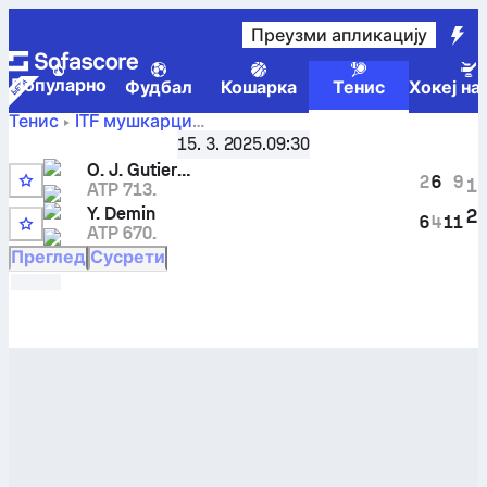
Преузми апликацију
Популарно
Фудбал
Кошарка
Тенис
Хокеј на
Тенис
ITF мушкарци
ITF M25 Les Franqueses del Vallès Men
,
Коло најбољих 
15. 3. 2025.
09:30
Oscar Jose Gutierrez
-
Yaroslav Demin
резултати
O. J. Gutierrez
уживо и резултати међусобних сусрета
2
6
9
1
ATP 713.
Y. Demin
2
6
4
11
ATP 670.
Преглед
Сусрети