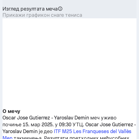
Изглед резултата меча
Прикажи графикон снаге тениса
О мечу
Oscar Jose Gutierrez
-
Yaroslav Demin
меч уживо
почиње 15. мар 2025. у 09:30 УТЦ.
Oscar Jose Gutierrez
-
Yaroslav Demin
је део
ITF M25 Les Franqueses del Vallès
Men
такмичења. Резултати претходних међусобних