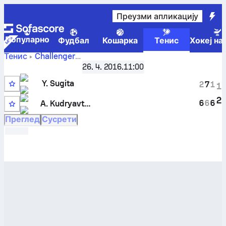
Преузми апликацију
Популарно
Фудбал
Кошарка
Тенис
Хокеј на
Тенис
Challenger
Yuichi
Taipei, Chinese Taipei
26. 4. 2016.
,
Коло најбољих 32
11:00
Sugita
-
Alexander Kudryavtsev
резултати уживо и
Y. Sugita
2
7
1
1
резултати међусобних сусрета
4
2
6
6
6
A. Kudryavtsev
Преглед
Сусрети