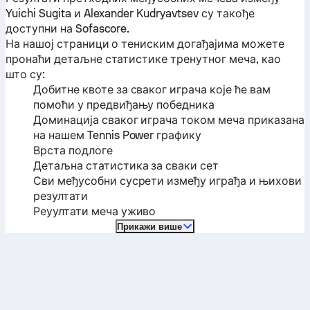
Yuichi Sugita
и
Alexander Kudryavtsev
су такође
доступни на Sofascore.
На нашој страници о тениским догађајима можете
пронаћи детаљне статистике тренутног меча, као
што су:
Добитне квоте за сваког играча које ће вам
помоћи у предвиђању победника
Доминација сваког играча током меча приказана
на нашем Tennis Power графику
Врста подлоге
Детаљна статистика за сваки сет
Сви међусобни сусрети између играђа и њихови
резултати
Реуултати меча уживо
Прикажи више