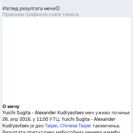
Изглед резултата меча
Прикажи графикон снаге тениса
О мечу
Yuichi Sugita
-
Alexander Kudryavtsev
меч уживо почиње
26. апр 2016. у 11:00 УТЦ.
Yuichi Sugita
-
Alexander
Kudryavtsev
је део
Taipei, Chinese Taipei
такмичења.
Резултати претходних међусобних мечева између