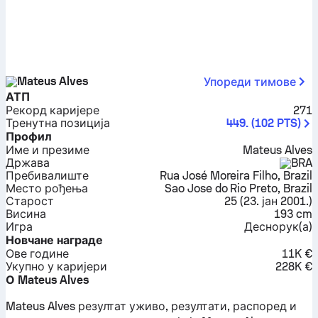
Mateus Alves
Упореди тимове
АТП
Рекорд каријере
271
Тренутна позиција
449.
(
102
PTS
)
Профил
Име и презиме
Mateus Alves
Држава
BRA
Пребивалиште
Rua José Moreira Filho, Brazil
Место рођења
Sao Jose do Rio Preto, Brazil
Старост
25
(
23. јан 2001.
)
Висина
193 cm
Игра
Деснорук(а)
Новчане награде
Ове године
11K €
Укупно у каријери
228K €
О Mateus Alves
Mateus Alves резултат уживо, резултати, распоред и