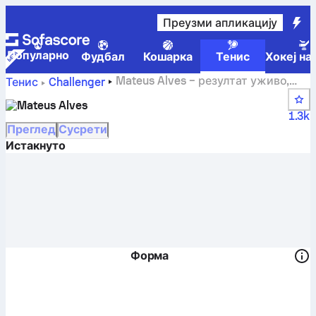
Преузми апликацију
Популарно
Фудбал
Кошарка
Тенис
Хокеј на
Mateus Alves – резултат уживо,
Тенис
Challenger
распоред и резултати
Mateus Alves
1.3k
Преглед
Сусрети
Истакнуто
Форма