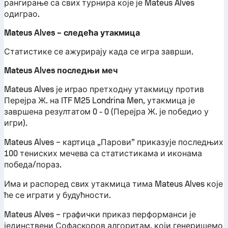
рангирање са свих турнира које је Mateus Alves
одиграо.
Mateus Alves – следећа утакмица
Статистике се ажурирају када се игра заврши.
Mateus Alves последњи меч
Mateus Alves је играо претходну утакмицу против
Перејра Ж. на ITF M25 Londrina Men, утакмица је
завршена резултатом 0 - 0 (Перејра Ж. је победио у
игри).
Mateus Alves – картица „Парови” приказује последњих
100 тениских мечева са статистикама и иконама
победа/пораз.
Има и распоред свих утакмица тима Mateus Alves које
ће се играти у будућности.
Mateus Alves – графички приказ перформанси је
јединствени Софаскоров алгоритам, који генеришемо