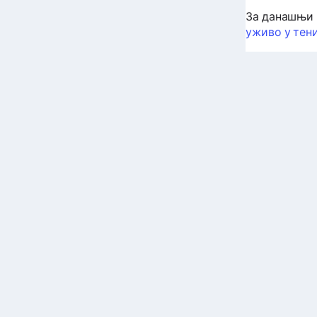
За данашњи 
уживо у тен