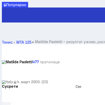
Популарно
Matilde Paoletti – резултат уживо, ра
Тенис
WTA 125
Matilde Paoletti
477
пратилацa
Italy
4. март 2003.
(
23
)
Сусрети
Select match typ
Све