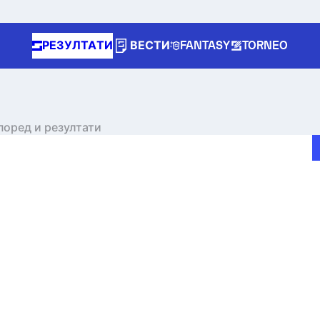
РЕЗУЛТАТИ
ВЕСТИ
FANTASY
TORNEO
според и резултати
e