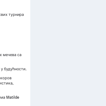
 свих турнира
их мечева са
 у будућности.
скоров
истика,
ма Matilde