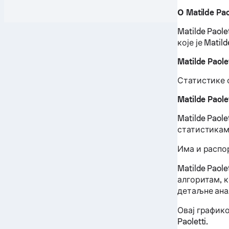
О Matilde Pao
Matilde Paol
које је Matil
Matilde Paol
Статистике 
Matilde Paol
Matilde Paol
статистикам
Има и распор
Matilde Paol
алгоритам, 
детаљне ана
Овај график
Paoletti.