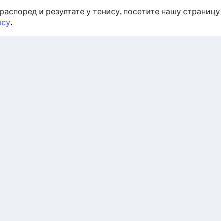
распоред и резултате у тенису, посетите нашу страниц
ису
.