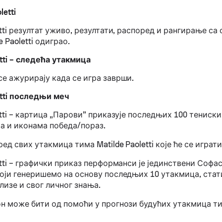
letti
etti резултат уживо, резултати, распоред и рангирање са
de Paoletti одиграо.
etti – следећа утакмица
се ажурирају када се игра заврши.
etti последњи меч
etti – картица „Парови” приказује последњих 100 тениск
а и иконама победа/пораз.
ед свих утакмица тима Matilde Paoletti које ће се играти
etti – графички приказ перформанси је јединствени Софа
који генеришемо на основу последњих 10 утакмица, стат
лизе и свог личног знања.
он може бити од помоћи у прогнози будућих утакмица ти