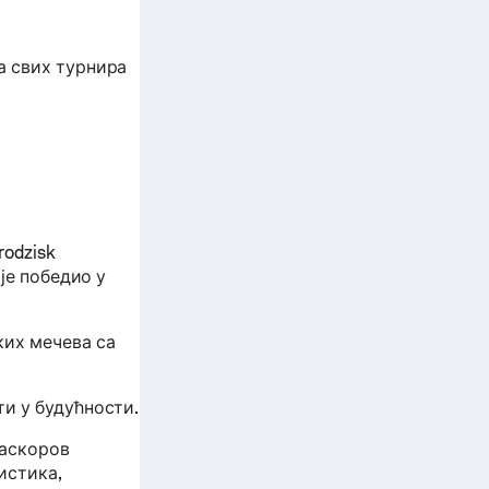
а свих турнира
rodzisk
 је победио у
ких мечева са
ти у будућности.
фаскоров
истика,