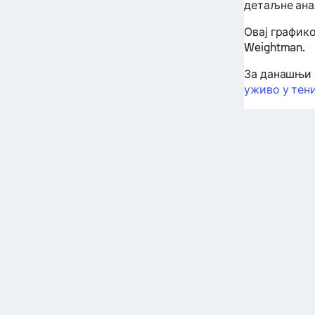
детаљне ана
Овај график
Weightman.
За данашњи 
уживо у тен