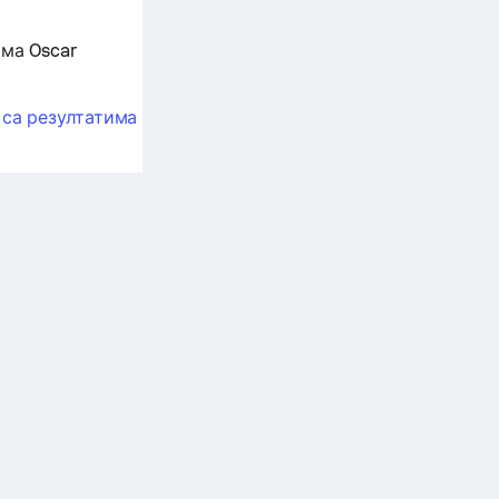
ма Oscar
у
са резултатима