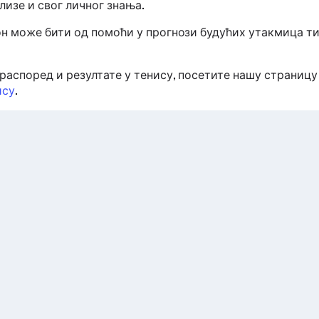
лизе и свог личног знања.
он може бити од помоћи у прогнози будућих утакмица ти
распоред и резултате у тенису, посетите нашу страниц
ису
.