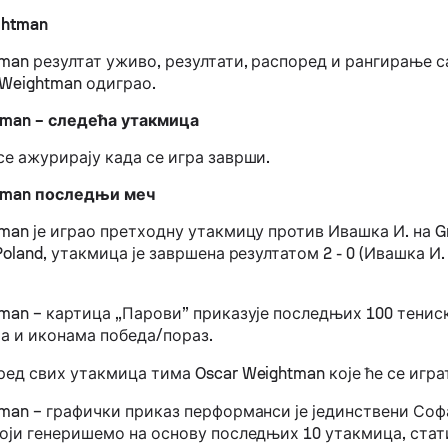
ghtman
man резултат уживо, резултати, распоред и рангирање с
r Weightman одиграо.
tman – следећа утакмица
се ажурирају када се игра заврши.
tman последњи меч
man је играо претходну утакмицу против Ивашка И. на G
Poland, утакмица је завршена резултатом 2 - 0 (Ивашка И.
tman – картица „Парови” приказује последњих 100 тенис
а и иконама победа/пораз.
ед свих утакмица тима Oscar Weightman које ће се игра
tman – графички приказ перформанси је јединствени Со
који генеришемо на основу последњих 10 утакмица, стат