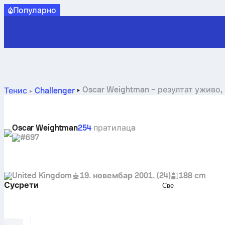
Популарно
Oscar Weightman – резултат уживо,
Тенис
Challenger
Oscar Weightman
254
пратилацa
#697
United Kingdom
19. новембар 2001.
(
24
)
188 cm
Сусрети
Select match typ
Све