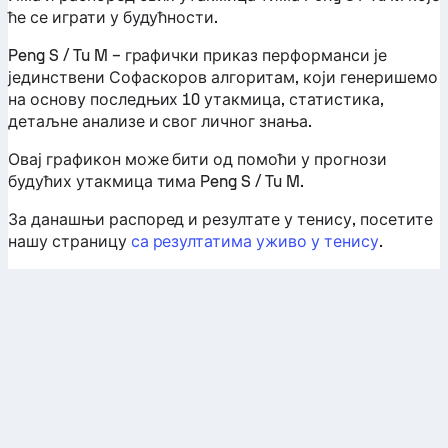
ће се играти у будућности.
Peng S / Tu M – графички приказ перформанси је
јединствени Софаскоров алгоритам, који генеришемо
на основу последњих 10 утакмица, статистика,
детаљне анализе и свог личног знања.
Овај графикон може бити од помоћи у прогнози
будућих утакмица тима Peng S / Tu M.
За данашњи распоред и резултате у тенису, посетите
нашу страницу
са резултатима уживо у тенису
.