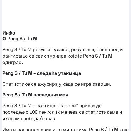
Инфо
О Peng S / Tu M
Peng S / Tu M резултат уживо, резултати, распоред и
рангирање са свих турнира које је Peng S / Tu M
одиграо.
Peng S / Tu M – следећа утакмица
Статистике се ажурирају када се игра заврши.
Peng S / Tu M последњи меч
Peng S / Tu M – картица „Парови” приказује
последњих 100 тениских мечева са статистикама и
иконама победа/пораз.
Има и распоред свих утакмица тима Peng S / Tu M које