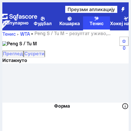
Преузми апликацију
Популарно
Фудбал
Кошарка
Тенис
Хокеј на
Peng S / Tu M – резултат уживо,
Тенис
WTA
распоред и резултати
Peng S / Tu M
0
Преглед
Сусрети
Истакнуто
Форма