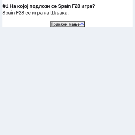
#1 На којој подлози се Spain F28 игра?
Spain F28 се игра на
Шљака
.
Прикажи мање