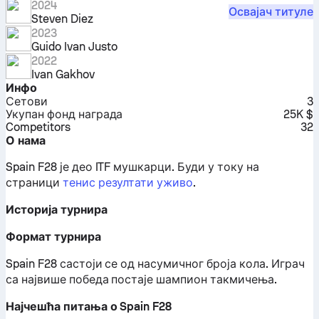
2024
Освајач титуле
Steven Diez
2023
Guido Ivan Justo
2022
Ivan Gakhov
Инфо
Сетови
3
Укупан фонд награда
25K $
Competitors
32
О нама
Spain F28 је део ITF мушкарци.
Буди у току на
страници
тенис резултати уживо
.
Историја турнира
Формат турнира
Spain F28 састоји се од насумичног броја кола. Играч
са највише победа постаје шампион такмичења.
Најчешћа питања о Spain F28