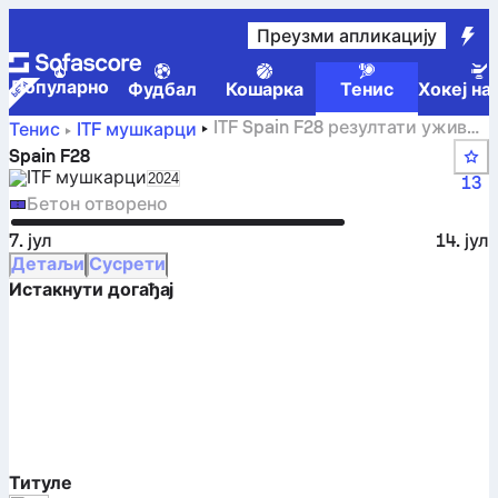
Преузми апликацију
Популарно
Фудбал
Кошарка
Тенис
Хокеј на
ITF Spain F28 резултати уживо,
Тенис
ITF мушкарци
резултати и парови
Spain F28
ITF мушкарци
Select season in unique tournament heade
2024
13
Бетон отворено
7. јул
14. јул
Детаљи
Сусрети
Истакнути догађај
Титуле