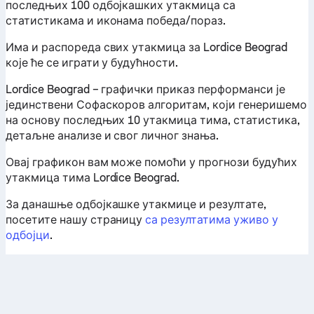
последњих 100 одбојкашких утакмица са
статистикама и иконама победа/пораз.
Има и распореда свих утакмица за Lordice Beograd
које ће се играти у будућности.
Lordice Beograd – графички приказ перформанси је
јединствени Софаскоров алгоритам, који генеришемо
на основу последњих 10 утакмица тима, статистика,
детаљне анализе и свог личног знања.
Овај графикон вам може помоћи у прогнози будућих
утакмица тима Lordice Beograd.
За данашње одбојкашке утакмице и резултате,
посетите нашу страницу
са резултатима уживо у
одбојци
.