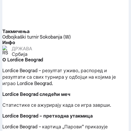
Такмичења
Odbojkaški turnir Sokobanja (W)
Инфо
ДРЖАВА
Србија
О Lordice Beograd
Lordice Beograd – резултат уживо, распоред и
резултати са свих турнира у одбојци на којима је
играо Lordice Beograd.
Lordice Beograd следећи меч
Статистике се ажурирају када се игра заврши.
Lordice Beograd – претходна утакмица
Lordice Beograd – картица „Парови” приказује