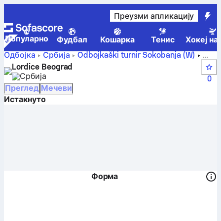
Преузми апликацију
Популарно
Фудбал
Кошарка
Тенис
Хокеј на
Одбојка
Србија
Odbojkaški turnir Sokobanja (W)
Lordice Beograd – резултат уживо, распоред,
Lordice Beograd
утакмице и табела
Србија
0
Преглед
Мечеви
Истакнуто
Форма