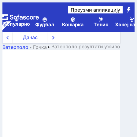
Преузми апликацију
Популарно
Фудбал
Кошарка
Тенис
Хокеј на
Данас
Ватерполо
резултати уживо
Ватерполо
Грчка