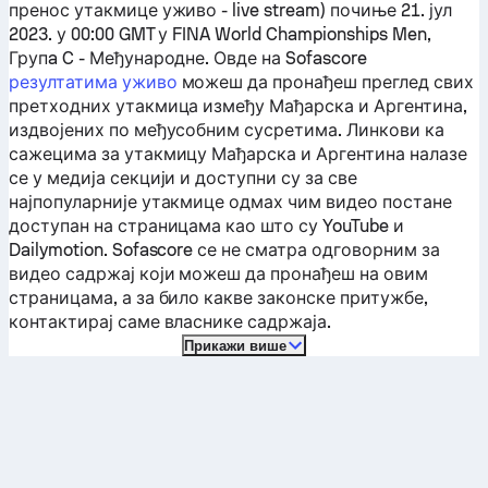
пренос утакмице уживо - live stream) почиње 21. јул
2023. у 00:00 GMT у FINA World Championships Men,
Групa C - Међународне.
Овде на Sofascore
резултатима уживо
можеш да пронађеш преглед свих
претходних утакмица између
Мађарска
и
Аргентина
,
издвојених по међусобним сусретима. Линкови ка
сажецима за утакмицу
Мађарска
и
Аргентина
налазе
се у медија секцији и доступни су за све
најпопуларније утакмице одмах чим видео постане
доступан на страницама као што су YouTube и
Dailymotion. Sofascore се не сматра одговорним за
видео садржај који можеш да пронађеш на овим
страницама, а за било какве законске притужбе,
контактирај саме власнике садржаја.
Прикажи више