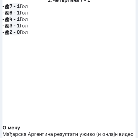
1. четвртина
7 - 1
-
Гол
7 - 1
-
Гол
6 - 1
-
Гол
4 - 1
-
Гол
3 - 1
-
Гол
2 - 0
О мечу
Мађарска
Аргентина
резултати уживо (и онлајн видео