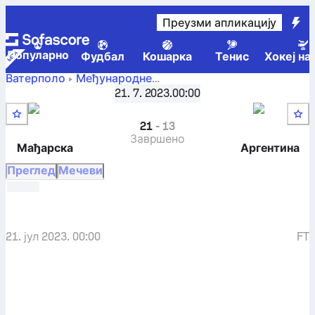
Преузми апликацију
Популарно
Фудбал
Кошарка
Тенис
Хокеј на
Ватерполо
Међународне
FINA World Championships Men, Групa C
,
3. коло
21. 7. 2023.
00:00
Мађарска
-
Аргентина
21
-
13
Завршено
Мађарска
Аргентина
Преглед
Мечеви
21. јул 2023. 00:00
FT