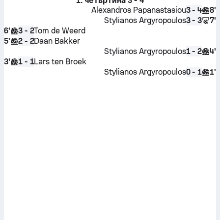
1. четвртина
3 - 4
Alexandros Papanastasiou
8'
3 - 4
Stylianos Argyropoulos
7'
3 - 3
6'
Tom de Weerd
3 - 2
5'
Daan Bakker
2 - 2
Stylianos Argyropoulos
4'
1 - 2
3'
Lars ten Broek
1 - 1
Stylianos Argyropoulos
1'
0 - 1