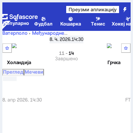
Преузми апликацију
Популарно
Фудбал
Кошарка
Тенис
Хокеј на
Ватерполо
Међународне
Холандија
-
FINA World Cup, Div. 1, Групa A
8. 4. 2026.
14:30
,
3. коло
Грчка
11
-
14
Завршено
Холандија
Грчка
Преглед
Мечеви
8. апр 2026. 14:30
FT