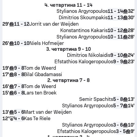
4. четвртина
11 - 14
Stylianos Argyropoulos
32'
11 - 14
Dimitrios Skoumpakis
30'
11 - 13
29'
Jorrit van der Weijden
11 - 12
Konstantinos Kakaris
28'
10 - 12
Stylianos Argyropoulos
28'
10 - 11
26'
Niels Hofmeijer
10 - 10
3. четвртина
9 - 10
Dimitrios Nikolaidis
24'
9 - 10
Efstathios Kalogeropoulos
23'
9 - 9
19'
Tom de Weerd
9 - 8
17'
Bilal Gbadamassi
8 - 8
2. четвртина
7 - 8
16'
Tom de Weerd
7 - 8
15'
Lars ten Broek
6 - 8
Semir Spachits
13'
5 - 8
Stylianos Argyropoulos
14'
5 - 7
13'
Mart van der Weijden
5 - 6
12'
Kas Te Riele
4 - 6
Stylianos Argyropoulos
10'
3 - 6
Efstathios Kalogeropoulos
9'
3 - 5