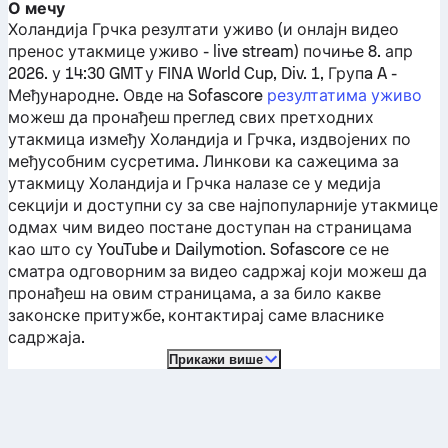
О мечу
Холандија
Грчка
резултати уживо (и онлајн видео
пренос утакмице уживо - live stream) почиње 8. апр
2026. у 14:30 GMT у FINA World Cup, Div. 1, Групa A -
Међународне.
Овде на Sofascore
резултатима уживо
можеш да пронађеш преглед свих претходних
утакмица између
Холандија
и
Грчка
, издвојених по
међусобним сусретима. Линкови ка сажецима за
утакмицу
Холандија
и
Грчка
налазе се у медија
секцији и доступни су за све најпопуларније утакмице
одмах чим видео постане доступан на страницама
као што су YouTube и Dailymotion. Sofascore се не
сматра одговорним за видео садржај који можеш да
пронађеш на овим страницама, а за било какве
законске притужбе, контактирај саме власнике
садржаја.
Прикажи више