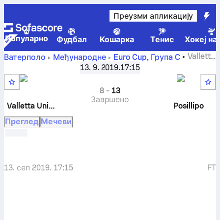
Преузми апликацију
Популарно
Фудбал
Кошарка
Тенис
Хокеј на
Valletta
Ватерполо
Међународне
Euro Cup, Групa C
United WPC
-
CN Posillipo
13. 9. 2019.
17:15
8
-
13
Завршено
Valletta United
Posillipo
Преглед
Мечеви
13. сеп 2019. 17:15
FT