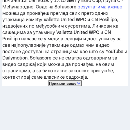
почиње 13. сеп 2019. у 17:15 GMT у Euro Cup, Групa C -
Међународне.
Овде на Sofascore
резултатима уживо
можеш да пронађеш преглед свих претходних
утакмица између
Valletta United WPC
и
CN Posillipo
,
издвојених по међусобним сусретима. Линкови ка
сажецима за утакмицу
Valletta United WPC
и
CN
Posillipo
налазе се у медија секцији и доступни су за
све најпопуларније утакмице одмах чим видео
постане доступан на страницама као што су YouTube и
Dailymotion. Sofascore се не сматра одговорним за
видео садржај који можеш да пронађеш на овим
страницама, а за било какве законске притужбе,
контактирај саме власнике садржаја.
Прикажи више