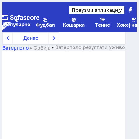
Преузми апликацију
Популарно
Фудбал
Кошарка
Тенис
Хокеј на
Данас
Ватерполо
резултати уживо
Ватерполо
Србија