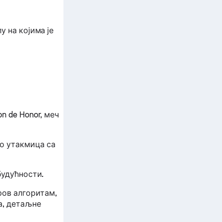
у на којима је
n de Honor, меч
ло утакмица са
будућности.
ров алгоритам,
а, детаљне