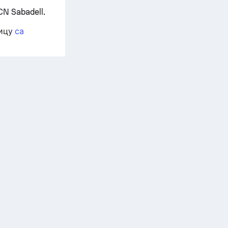
N Sabadell.
ницу
са