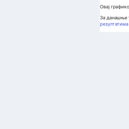
Овај график
За данашње 
резултатима