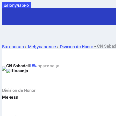
Популарно
CN Sabad
Ватерполо
Међународне
Division de Honor
CN Sabadell
184
пратилацa
Шпанија
Division de Honor
Мечеви