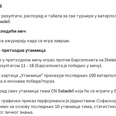
l
– резултати, распоред и табела за све турнире у ватерпол
adell.
 следећи меч
се ажурирају када се игра заврши.
 – претходна утакмица
је у претходном мечу играо против Барселонета на Divisio
езултатом 11 - 16 (Барселонета је победио у мечу).
 – картица „Утакмице” приказује последњих 100 ватерпо
а и иконама победа/пораз.
оред свих утакмица тима CN Sabadell које ће се играти у 
 – графички приказ перформанси је јединствени Софаско
шемо на основу последњих 10 утакмица тима, статистик
ог личног знања.