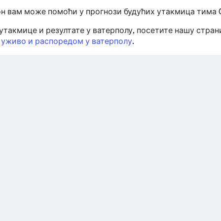
он вам може помоћи у прогнози будућих утакмица тима C
утакмице и резултате у ватерполу, посетите нашу стра
 уживо и распоредом у ватерполу
.