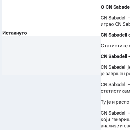
О CN Sabadel
CN Sabadell 
играо CN Sab
Истакнуто
CN Sabadell
Статистике 
CN Sabadell
CN Sabadell 
је завршен р
CN Sabadell
статистикам
Ту је и расп
CN Sabadell
који генери
анализе и св