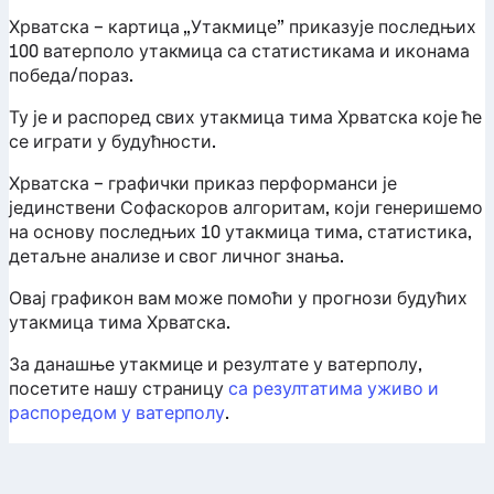
Хрватска – картица „Утакмице” приказује последњих
100 ватерполо утакмица са статистикама и иконама
победа/пораз.
Ту је и распоред свих утакмица тима Хрватска које ће
се играти у будућности.
Хрватска – графички приказ перформанси је
јединствени Софаскоров алгоритам, који генеришемо
на основу последњих 10 утакмица тима, статистика,
детаљне анализе и свог личног знања.
Овај графикон вам може помоћи у прогнози будућих
утакмица тима Хрватска.
За данашње утакмице и резултате у ватерполу,
посетите нашу страницу
са резултатима уживо и
распоредом у ватерполу
.