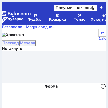
Преузми апликацију
Популарно
Фудбал
Кошарка
Тенис
Хокеј на
Ватерполо
Међународне
Хрватска –
FINA World Cup Women Divison B
Хрватска
резултат уживо, распоред и резултати – Ватерполо
1.3k
Преглед
Мечеви
Истакнуто
Форма