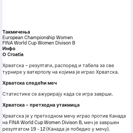
Такмичења
European Championship Women
FINA World Cup Women Divison B
Инфо
О Croatia
Хрватска – резултати, распоред и табела за све
турнире у ватерполу на којима је играо Хрватска.
Хрватска следећи меч
Статистике се ажурирају када се игра заврши.
Хрватска – претходна утакмица
Хрватска је у претходном мечу играо против Канада
на FINA World Cup Women Divison B, меч је завршен
резултатом 19 - 12 (Канада је победио у мечу).