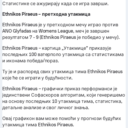
Статистике се ажурирају када се игра заврши.
Ethnikos Piraeus – претходна утакмица
Ethnikos Piraeus је у претходном мечу играо против
ANO Glyfadas на Womens League, меч је завршен
резултатом 7 - 9 (Ethnikos Piraeus је победио у мечу).
Ethnikos Piraeus – картица „Утакмице” приказује
последњих 100 ватерполо утакмица са статистикама
и иконама победа/пораз.
Ту је и распоред свих утакмица тима Ethnikos Piraeus
које ће се играти у будућности.
Ethnikos Piraeus – графички приказ перформанси је
јединствени Софаскоров алгоритам, који генеришемо
на основу последњих 10 утакмица тима, статистика,
детаљне анализе и свог личног знања.
Овај графикон вам може помоћи у прогнози будућих
утакмица тима Ethnikos Piraeus.