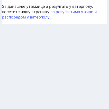
За данашње утакмице и резултате у ватерполу,
посетите нашу страницу
са резултатима уживо и
распоредом у ватерполу
.