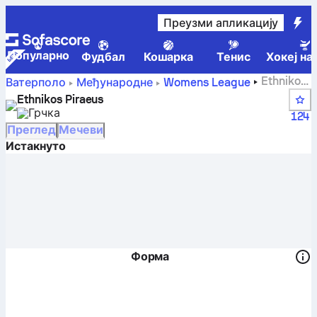
Преузми апликацију
Популарно
Фудбал
Кошарка
Тенис
Хокеј на
Ethnikos
Ватерполо
Међународне
Womens League
Piraeus – резултат уживо, распоред и резултати –
Ethnikos Piraeus
Ватерполо
Грчка
124
Преглед
Мечеви
Истакнуто
Форма