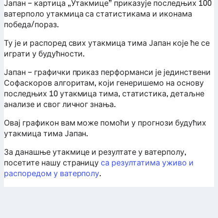
Јапан – картица „Утакмице” приказује последњих 100
ватерполо утакмица са статистикама и иконама
победа/пораз.
Ту је и распоред свих утакмица тима Јапан које ће се
играти у будућности.
Јапан – графички приказ перформанси је јединствени
Софаскоров алгоритам, који генеришемо на основу
последњих 10 утакмица тима, статистика, детаљне
анализе и свог личног знања.
Овај графикон вам може помоћи у прогнози будућих
утакмица тима Јапан.
За данашње утакмице и резултате у ватерполу,
посетите нашу страницу
са резултатима уживо и
распоредом у ватерполу
.