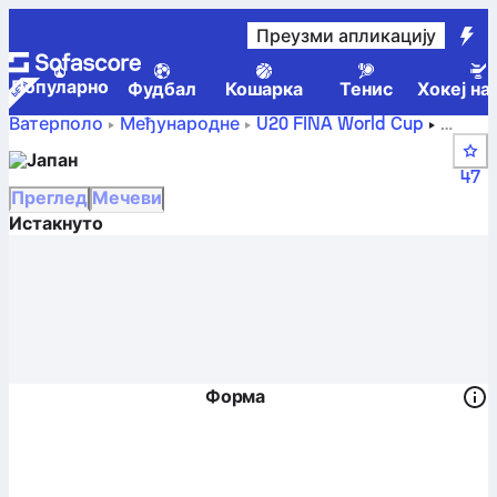
Преузми апликацију
Популарно
Фудбал
Кошарка
Тенис
Хокеј на
Ватерполо
Међународне
U20 FINA World Cup
Јапан – резултат уживо, распоред и резултати –
Јапан
Ватерполо
47
Преглед
Мечеви
Истакнуто
Форма