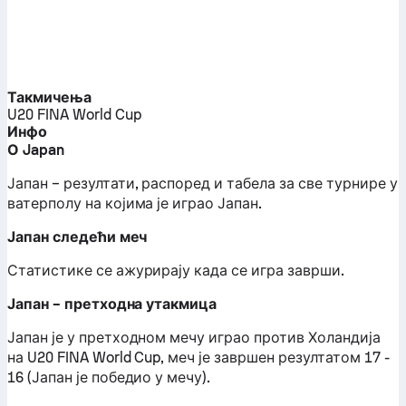
Такмичења
U20 FINA World Cup
Инфо
О Japan
Јапан – резултати, распоред и табела за све турнире у
ватерполу на којима је играо Јапан.
Јапан следећи меч
Статистике се ажурирају када се игра заврши.
Јапан – претходна утакмица
Јапан је у претходном мечу играо против Холандија
на U20 FINA World Cup, меч је завршен резултатом 17 -
16 (Јапан је победио у мечу).