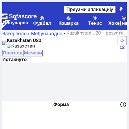
Преузми апликацију
Популарно
Фудбал
Кошарка
Тенис
Хокеј на
Kazakhstan U20 – резултат
Ватерполо
Међународне
уживо, распоред и резултати – Ватерполо
Kazakhstan U20
Казахстан
12
Преглед
Мечеви
Истакнуто
Форма