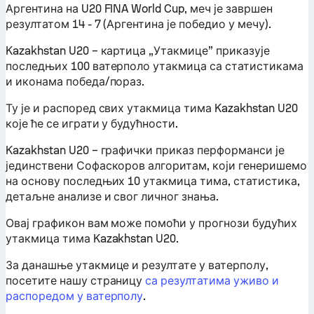
Аргентина на U20 FINA World Cup, меч је завршен
резултатом 14 - 7 (Аргентина је победио у мечу).
Kazakhstan U20 – картица „Утакмице” приказује
последњих 100 ватерполо утакмица са статистикама
и иконама победа/пораз.
Ту је и распоред свих утакмица тима Kazakhstan U20
које ће се играти у будућности.
Kazakhstan U20 – графички приказ перформанси је
јединствени Софаскоров алгоритам, који генеришемо
на основу последњих 10 утакмица тима, статистика,
детаљне анализе и свог личног знања.
Овај графикон вам може помоћи у прогнози будућих
утакмица тима Kazakhstan U20.
За данашње утакмице и резултате у ватерполу,
посетите нашу страницу
са резултатима уживо и
распоредом у ватерполу
.