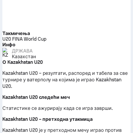
Такмичења
U20 FINA World Cup
Инфо
ДРЖАВА
Казахстан
О Kazakhstan U20
Kazakhstan U20 – резултати, распоред и табела за све
турнире у ватерполу на којима је играо Kazakhstan
U20.
Kazakhstan U20 следећи меч
Статистике се ажурирају када се игра заврши.
Kazakhstan U20 – претходна утакмица
Kazakhstan U20 је у претходном мечу играо против