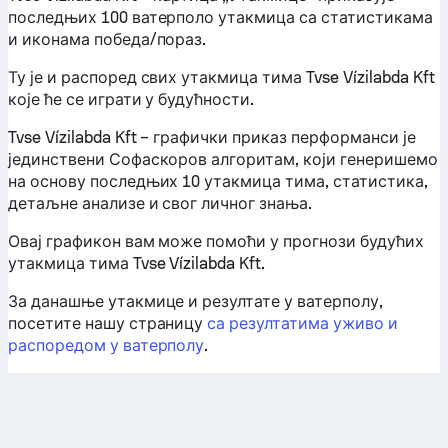
последњих 100 ватерполо утакмица са статистикама
и иконама победа/пораз.
Ту је и распоред свих утакмица тима Tvse Vízilabda Kft
које ће се играти у будућности.
Tvse Vízilabda Kft – графички приказ перформанси је
јединствени Софаскоров алгоритам, који генеришемо
на основу последњих 10 утакмица тима, статистика,
детаљне анализе и свог личног знања.
Овај графикон вам може помоћи у прогнози будућих
утакмица тима Tvse Vízilabda Kft.
За данашње утакмице и резултате у ватерполу,
посетите нашу страницу
са резултатима уживо и
распоредом у ватерполу
.