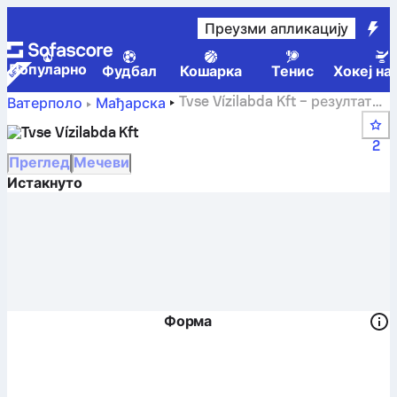
Преузми апликацију
Популарно
Фудбал
Кошарка
Тенис
Хокеј на
Tvse Vízilabda Kft – резултат
Ватерполо
Мађарска
уживо, распоред и резултати – Ватерполо
Tvse Vízilabda Kft
2
Преглед
Мечеви
Истакнуто
Форма