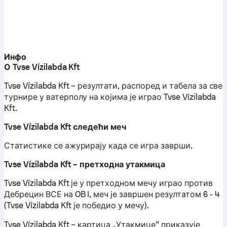
Инфо
О Tvse Vízilabda Kft
Tvse Vízilabda Kft – резултати, распоред и табела за све
турнире у ватерполу на којима је играо Tvse Vízilabda
Kft.
Tvse Vízilabda Kft следећи меч
Статистике се ажурирају када се игра заврши.
Tvse Vízilabda Kft – претходна утакмица
Tvse Vízilabda Kft је у претходном мечу играо против
Дебрецин ВСЕ на OB I, меч је завршен резултатом 6 - 4
(Tvse Vízilabda Kft је победио у мечу).
Tvse Vízilabda Kft – картица „Утакмице” приказује