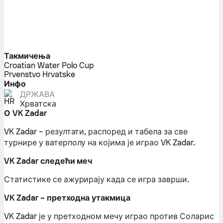
Такмичења
Croatian Water Polo Cup
Prvenstvo Hrvatske
Инфо
ДРЖАВА
Хрватска
О VK Zadar
VK Zadar – резултати, распоред и табела за све
турнире у ватерполу на којима је играо VK Zadar.
VK Zadar следећи меч
Статистике се ажурирају када се игра заврши.
VK Zadar – претходна утакмица
VK Zadar је у претходном мечу играо против Соларис