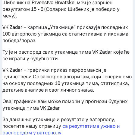
Шибеник на Prvenstvo Hrvatske, меч је завршен
резултатом 15 - 9 (Соларис Шибеник је победио у
мечу).
VK Zadar – картица „Утакмице” приказује последњих
100 ватерполо утакмица са статистикама и иконама
победа/пораз.
Ту је и распоред свих утакмица тима VK Zadar које ће
се играти у будућности.
VK Zadar – графички приказ перформанси је
јединствени Софаскоров алгоритам, који генеришемо
на основу последњих 10 утакмица тима, статистика,
детаљне анализе и свог личног знања.
Овај графикон вам може помоћи у прогнози будућих
утакмица тима VK Zadar.
За данашње утакмице и резултате у ватерполу,
посетите нашу страницу
са резултатима уживо и
распоредом у ватерполу
.