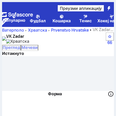
Преузми апликацију
Популарно
Фудбал
Кошарка
Тенис
Хокеј на
VK Zadar –
Ватерполо
Хрватска
Prvenstvo Hrvatske
резултат уживо, распоред и резултати – Ватерполо
VK Zadar
Хрватска
66
Преглед
Мечеви
Истакнуто
Форма