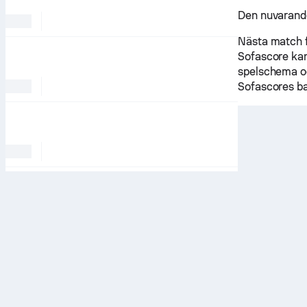
Den nuvarande
Nästa match 
Sofascore kan
spelschema oc
Sofascores ba