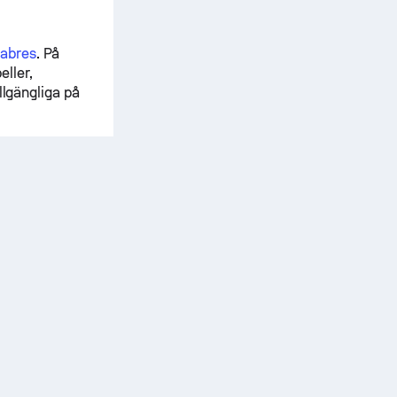
Sabres
. På
ller,
llgängliga på