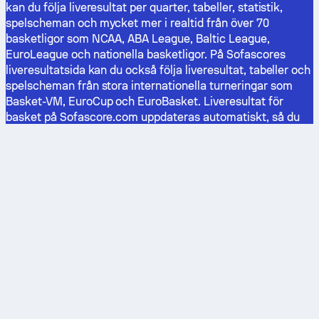
kan du följa liveresultat per quarter, tabeller, statistik,
spelscheman och mycket mer i realtid från över 70
basketligor som NCAA, ABA League, Baltic League,
EuroLeague och nationella basketligor. På Sofascores
liveresultatsida kan du också följa liveresultat, tabeller och
spelscheman från stora internationella turneringar som
Basket-VM, EuroCup och EuroBasket. Liveresultat för
basket på Sofascore.com uppdateras automatiskt, så du
behöver inte uppdatera sidan manuellt. Genom att lägga till
basketmatcher i Favoriter blir det mycket enklare att följa
dem. Missa aldrig liveresultat från Italien, Grekland, Turkiet,
Ryssland eller andra europeiska basketligor.
Fotboll
Basket
Världsmästerskapet
NBA
FIFA Ranking
Euroleague
UEFA Champions League
Stoiximan GBL
Serie A
Liga ACB
LaLiga
Lega A Basket
Premier League
Turkish Basketball Super League
Bundesliga
UEFA Ranking