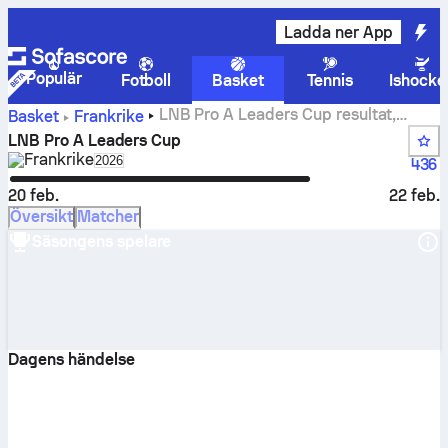
Ladda ner App
Populär
Fotboll
Basket
Tennis
Ishocke
LNB Pro A Leaders Cup resultat,
Basket
Frankrike
ställning, schema och statistik
LNB Pro A Leaders Cup
Frankrike
Select season in unique tournament header
2026
436
20 feb.
22 feb.
Översikt
Matcher
Säsongens spelare
Dagens händelse