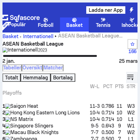
Ladda ner App
Populär
Fotboll
Basket
Tennis
Ishocke
ASEAN Basketball League
Basket
Internationell
resultat, ställning, schema och statistik
ASEAN Basketball League
Internationell
Select season in unique tournament header
2023
166
2 jan.
25 mars
Tabeller
Översikt
Matcher
displ
Totalt
Hemmalag
Bortalag
W-L
PCT
PTS
STR
Playoffs
1
Saigon Heat
11-3
0.786
11
W3
2
Hong Kong Eastern Long Lions
10-4
0.714
10
W2
3
NS Matrix
10-4
0.714
10
L1
4
Singapore Slingers
9-5
0.643
9
W1
5
Macau Black Knights
7-7
0.500
7
W2
6
Zamboanga
7-7
0.500
7
L1