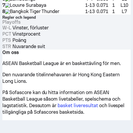
7
Louvre Surabaya
1-13
0.071
1
L10
8
Bangkok Tiger Thunder
1-13
0.071
1
L7
Regler och legend
Playoffs
W-L
Vinster, förluster
PCT
Vinstprocent
PTS
Poäng
STR
Nuvarande svit
Om oss
ASEAN Basketball League är en baskettävling för men.
Den nuvarande titelinnehavaren är Hong Kong Eastern
Long Lions.
På Sofascore kan du hitta information om ASEAN
Basketball League såsom livetabeller, spelschema och
lagstatistik. Dessutom är
basket liveresultat
och livespel
tillgängliga på Sofascores basketsida.