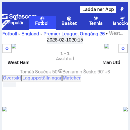
Ladda ner App
Populär
Fotboll
Basket
Tennis
Ishocke
West
Fotboll
England
Premier League
,
Omgång 26
Ham United
-
Manchester United
live resultat, H2H-
2026-02-10
20:15
resultat, tabell och förutsägelse
1
-
1
Avslutad
West Ham
Man Utd
Tomáš Souček
50'
Benjamin Šeško
90' +6
Översikt
Laguppställningar
Matcher