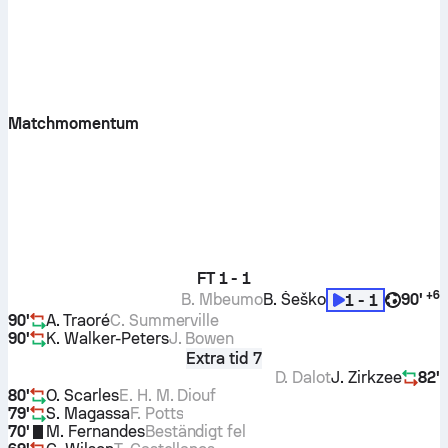
Matchmomentum
FT
1 - 1
+
6
B. Mbeumo
B. Šeško
90'
1 - 1
90'
A. Traoré
C. Summerville
90'
K. Walker-Peters
J. Bowen
Extra tid 7
D. Dalot
J. Zirkzee
82'
80'
O. Scarles
E. H. M. Diouf
79'
S. Magassa
F. Potts
70'
M. Fernandes
Beständigt fel