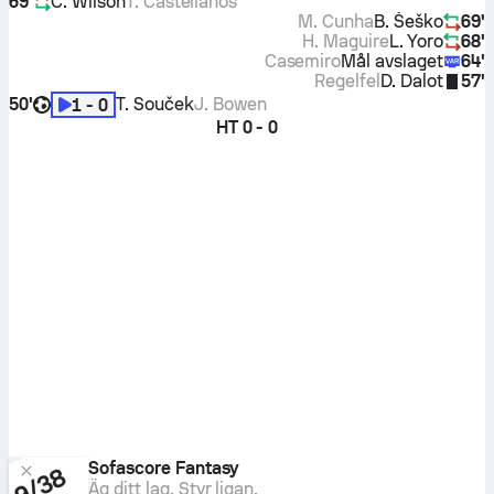
69'
C. Wilson
T. Castellanos
M. Cunha
B. Šeško
69'
H. Maguire
L. Yoro
68'
Casemiro
Mål avslaget
64'
Regelfel
D. Dalot
57'
50'
T. Souček
J. Bowen
1 - 0
HT
0 - 0
Sofascore Fantasy
Äg ditt lag. Styr ligan.