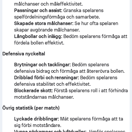
målchanser och måleffektivitet.
Passningar och assist:
Granska spelarens
spelfördelningsförmåga och samarbete.
Skapade stora målchanser:
Se hur ofta spelaren
skapar avgörande målchanser.
Långbollar och inlägg:
Bedöm spelarens förmåga att
fördela bollen effektivt.
Defensiva nyckeltal
Brytningar och tacklingar:
Bedöm spelarens
defensiva bidrag och förmåga att återerövra bollen.
Dribblad förbi och rensningar:
Bedöm spelarens
defensiva stabilitet och effektivitet.
Blockerade skott:
Förstå spelarens roll i att förhindra
motståndarnas målchanser.
Övrig statistik (per match)
Lyckade dribblingar:
Mät spelarens förmåga att ta
sig förbi motståndare.
Vunna närkamper och luftdueller:
Jämför spelarens