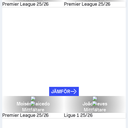
Premier League
25/26
Premier League
25/26
JÄMFÖR
Moisés Caicedo
João Neves
Mittfältare
Mittfältare
Premier League
25/26
Ligue 1
25/26