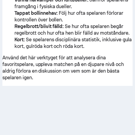
framgång i fysiska dueller.
Tappat bollinnehav:
Följ hur ofta spelaren förlorar
kontrollen över bollen.
Regelbrott/blivit fälld:
Se hur ofta spelaren begår
regelbrott och hur ofta hen blir fälld av motståndare.
Kort:
Se spelarens disciplinära statistik, inklusive gula
kort, gulröda kort och röda kort.
Använd det här verktyget för att analysera dina
favoritspelare, uppleva matchen på en djupare nivå och
aldrig förlora en diskussion om vem som är den bästa
spelaren igen.