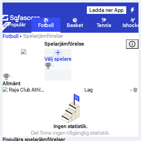
Ladda ner App
Populär
Fotboll
Basket
Tennis
Ishocke
Spelarjämförelse
Fotboll
Spelarjämförelse
Välj spelare
Alaeddine Ajaraie
-
-
-
Allmänt
Raja Club Athletic
Lag
-
Ingen statistik.
Det finns ingen tillgänglig statistik.
Populära spelarjämförelser