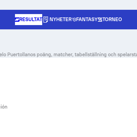
RESULTAT
NYHETER
FANTASY
TORNEO
elo Puertollanos poäng, matcher, tabellställning och spelarsta
ión