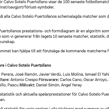
ör Calvo Sotelo Puertollano visar de 100 senaste fotbollsmat
vinst/oavgjort/förlust-symboler.
så alla Calvo Sotelo Puertollanos schemalagda matcher som de
Puertollanos prestations- och formdiagram är en algoritm som 
 som vi genererar från lagets 10 senaste matcher, statistik, d
kunskap.
ammet kan hjälpa till att förutsäga de kommande matcherna f
are i Calvo Sotelo Puertollano
 Perera, José Ramón, Javier Verdú, Luis Molina, Ismael El Yah
ltare:
Antonio Crespo
Försvarare:
Carlos Cano, Oscar Arroyo, 
illo, Pascu
Målvakt:
Daniel Simón, Angel Yeray
 statistik och aktuella spelarprestationer för Calvo Sotelo Puer
dan.
å statistik för varje spelare i alla tävlingar med summan av a