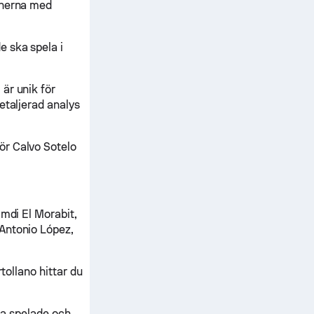
cherna med
 ska spela i
är unik för
etaljerad analys
ör Calvo Sotelo
imdi El Morabit,
Antonio López,
tollano hittar du
lla spelade och