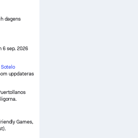
och dagens
 6 sep. 2026
 Sotelo
 som uppdateras
Puertollanos
ligorna.
Friendly Games,
t).