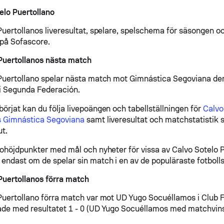
lo Puertollano
Puertollanos liveresultat, spelare, spelschema för säsongen 
 på Sofascore.
Puertollanos nästa match
Puertollano spelar nästa match mot Gimnástica Segoviana den
i Segunda Federación.
örjat kan du följa livepoängen och tabellställningen för
Calvo
s Gimnástica Segoviana
samt liveresultat och matchstatistik
ut.
eohöjdpunkter med mål och nyheter för vissa av Calvo Sotelo 
endast om de spelar sin match i en av de populäraste fotbolls
Puertollanos förra match
Puertollano förra match var mot UD Yugo Socuéllamos i Club 
de med resultatet 1 - 0 (UD Yugo Socuéllamos med matchvins