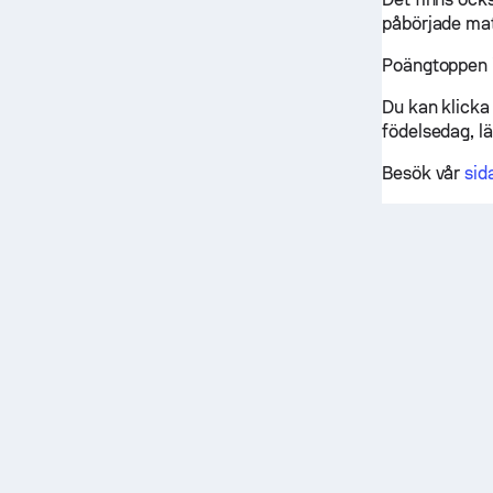
påbörjade mat
Poängtoppen i
Du kan klicka 
födelsedag, lä
Besök vår
sid