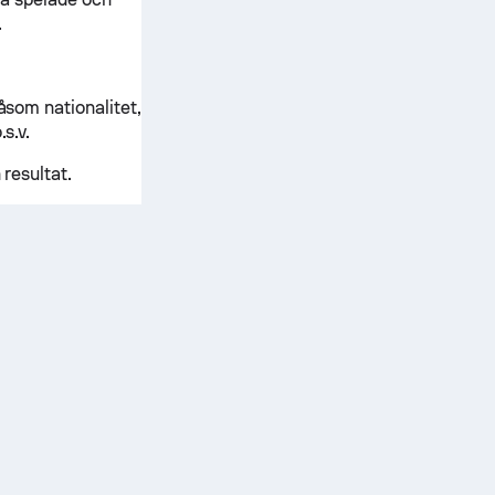
.
åsom nationalitet,
s.v.
resultat.