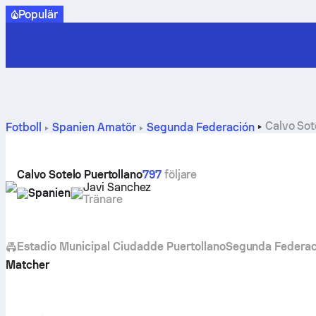
Populär
Calvo Sot
Fotboll
Spanien
Amatör
Segunda Federación
Calvo Sotelo Puertollano
797
följare
Javi Sanchez
Spanien
Tränare
Estadio Municipal Ciudadde Puertollano
Segunda Federac
Matcher