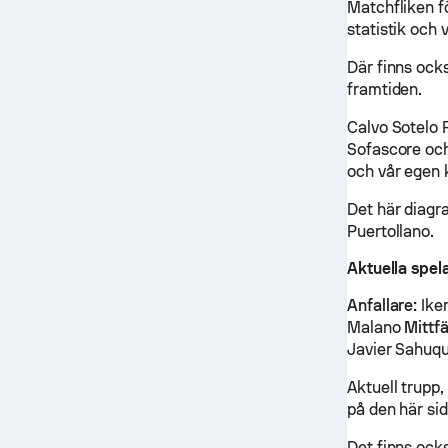
Matchfliken f
statistik och 
Där finns ock
framtiden.
Calvo Sotelo 
Sofascore och
och vår egen 
Det här diagr
Puertollano.
Aktuella spel
Anfallare:
Iker
Malano
Mittfä
Javier Sahuqu
Aktuell trupp,
på den här si
Det finns ocks