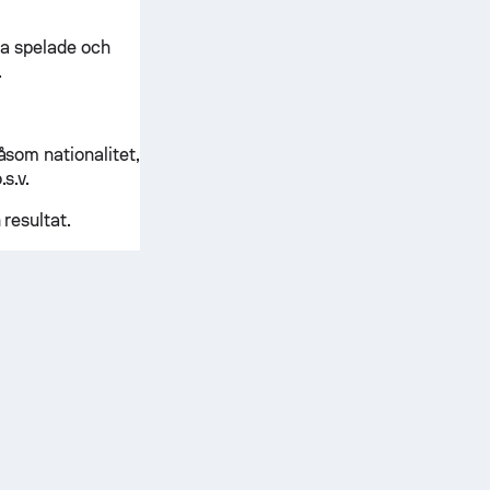
lla spelade och
.
åsom nationalitet,
s.v.
resultat.