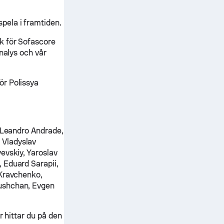
pela i framtiden.
k för Sofascore
nalys och vår
ör Polissya
Leandro Andrade,
 Vladyslav
evskiy, Yaroslav
 Eduard Sarapii,
 Kravchenko,
ushchan, Evgen
r hittar du på den