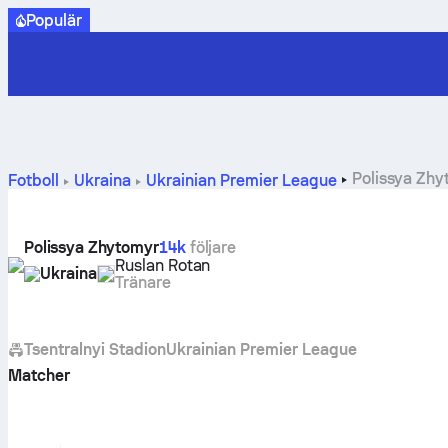
Populär
Polissya Zhyt
Fotboll
Ukraina
Ukrainian Premier League
Polissya Zhytomyr
14k
följare
Ruslan Rotan
Ukraina
Tränare
Tsentralnyi Stadion
Ukrainian Premier League
Matcher