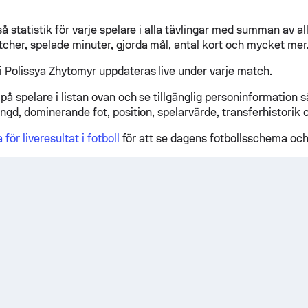
å statistik för varje spelare i alla tävlingar med summan av a
cher, spelade minuter, gjorda mål, antal kort och mycket mer
 Polissya Zhytomyr uppdateras live under varje match.
på spelare i listan ovan och se tillgänglig personinformation s
ngd, dominerande fot, position, spelarvärde, transferhistorik o.
a för liveresultat i fotboll
för att se dagens fotbollsschema och 