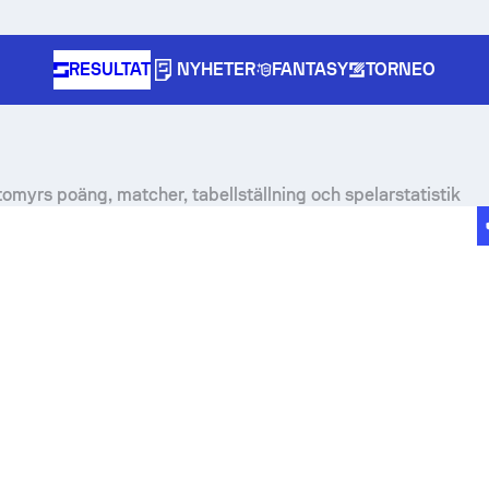
RESULTAT
NYHETER
FANTASY
TORNEO
omyrs poäng, matcher, tabellställning och spelarstatistik