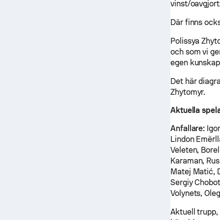
vinst/oavgjort
Där finns ock
Polissya Zhyt
och som vi gen
egen kunskap
Det här diagr
Zhytomyr.
Aktuella spel
Anfallare:
Igor
Lindon Emërll
Veleten, Bore
Karaman, Ru
Matej Matić, 
Sergiy Chobot
Volynets, Ole
Aktuell trupp,