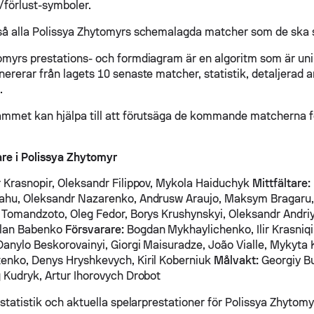
/förlust-symboler.
så alla Polissya Zhytomyrs schemalagda matcher som de ska s
omyrs prestations- och formdiagram är en algoritm som är uni
ererar från lagets 10 senaste matcher, statistik, detaljerad a
.
ammet kan hjälpa till att förutsäga de kommande matcherna f
are i Polissya Zhytomyr
 Krasnopir, Oleksandr Filippov, Mykola Haiduchyk
Mittfältare:
ahu, Oleksandr Nazarenko, Andrusw Araujo, Maksym Bragaru,
l Tomandzoto, Oleg Fedor, Borys Krushynskyi, Oleksandr Andriy
slan Babenko
Försvarare:
Bogdan Mykhaylichenko, Ilir Krasniqi,
Danylo Beskorovainyi, Giorgi Maisuradze, João Vialle, Mykyta
enko, Denys Hryshkevych, Kiril Koberniuk
Målvakt:
Georgiy B
g Kudryk, Artur Ihorovych Drobot
 statistik och aktuella spelarprestationer för Polissya Zhytomy