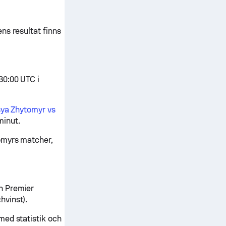
ns resultat finns
30:00 UTC i
sya Zhytomyr vs
minut.
omyrs matcher,
n Premier
hvinst).
med statistik och