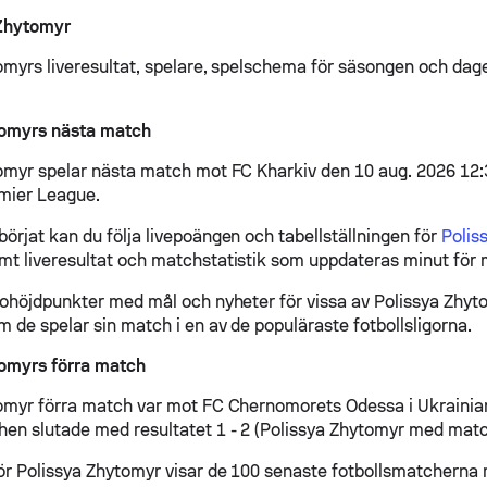
Zhytomyr
omyrs liveresultat, spelare, spelschema för säsongen och dage
tomyrs nästa match
omyr spelar nästa match mot FC Kharkiv den 10 aug. 2026 12:
mier League.
örjat kan du följa livepoängen och tabellställningen för
Polis
t liveresultat och matchstatistik som uppdateras minut för 
eohöjdpunkter med mål och nyheter för vissa av Polissya Zhyt
 de spelar sin match i en av de populäraste fotbollsligorna.
tomyrs förra match
omyr förra match var mot FC Chernomorets Odessa i Ukrainia
en slutade med resultatet 1 - 2 (Polissya Zhytomyr med matc
ör Polissya Zhytomyr visar de 100 senaste fotbollsmatcherna 