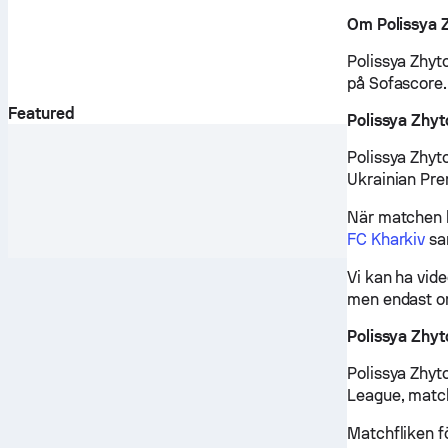
Om Polissya 
Polissya Zhyt
på Sofascore.
Featured
Polissya Zhy
Polissya Zhyt
Ukrainian Pre
När matchen b
FC Kharkiv
sam
Vi kan ha vid
men endast om
Polissya Zhy
Polissya Zhyt
League, match
Matchfliken f