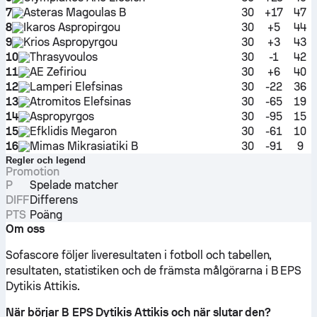
7
Asteras Magoulas B
30
+17
47
8
Ikaros Aspropirgou
30
+5
44
9
Krios Aspropyrgou
30
+3
43
10
Thrasyvoulos
30
-1
42
11
AE Zefiriou
30
+6
40
12
Lamperi Elefsinas
30
-22
36
13
Atromitos Elefsinas
30
-65
19
14
Aspropyrgos
30
-95
15
15
Efklidis Megaron
30
-61
10
16
Mimas Mikrasiatiki B
30
-91
9
Regler och legend
Promotion
P
Spelade matcher
DIFF
Differens
PTS
Poäng
Om oss
Sofascore följer liveresultaten i fotboll och tabellen,
resultaten, statistiken och de främsta målgörarna i B EPS
Dytikis Attikis.
När börjar B EPS Dytikis Attikis och när slutar den?