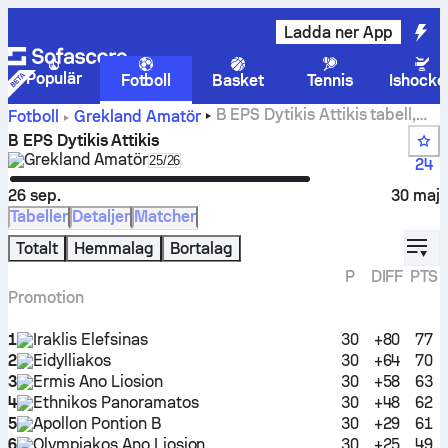
Ladda ner App
Populär
Fotboll
Basket
Tennis
Ishocke
B EPS Dytikis Attikis tabell,
Fotboll
Grekland
Amatör
matcher, resultat och statistik
B EPS Dytikis Attikis
Grekland
Amatör
Select season in unique tournament hea
25/26
24
26 sep.
30 maj
Tabeller
Detaljer
Matcher
displ
Totalt
Hemmalag
Bortalag
P
DIFF
PTS
Promotion
1
Iraklis Elefsinas
30
+80
77
2
Eidylliakos
30
+64
70
3
Ermis Ano Liosion
30
+58
63
4
Ethnikos Panoramatos
30
+48
62
5
Apollon Pontion B
30
+29
61
6
Olympiakos Ano Liosion
30
+25
49