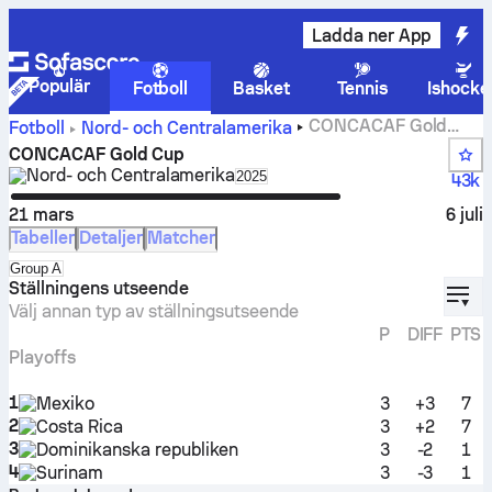
Ladda ner App
Populär
Fotboll
Basket
Tennis
Ishocke
CONCACAF Gold
Fotboll
Nord- och Centralamerika
Cup tabell, matcher, resultat och statistik
CONCACAF Gold Cup
Nord- och Centralamerika
Select season in unique tourna
2025
43k
21 mars
6 juli
Tabeller
Detaljer
Matcher
Select standings table in tournament standings
Group A
displ
Ställningens utseende
Välj annan typ av ställningsutseende
P
DIFF
PTS
Playoffs
1
Mexiko
3
+3
7
2
Costa Rica
3
+2
7
3
Dominikanska republiken
3
-2
1
4
Surinam
3
-3
1