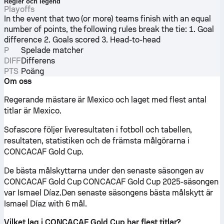
Regler och legend
Playoffs
In the event that two (or more) teams finish with an equal
number of points, the following rules break the tie: 1. Goal
difference 2. Goals scored 3. Head-to-head
P
Spelade matcher
DIFF
Differens
PTS
Poäng
Om oss
Regerande mästare är Mexico och laget med flest antal
titlar är Mexico.
Sofascore följer liveresultaten i fotboll och tabellen,
resultaten, statistiken och de främsta målgörarna i
CONCACAF Gold Cup.
De bästa målskyttarna under den senaste säsongen av
CONCACAF Gold Cup CONCACAF Gold Cup 2025-säsongen
var Ismael Díaz.Den senaste säsongens bästa målskytt är
Ismael Díaz with 6 mål.
Vilket lag i CONCACAF Gold Cup har flest titlar?