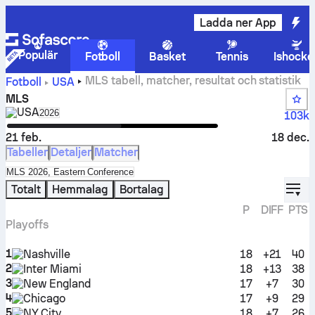
Ladda ner App
Populär
Fotboll
Basket
Tennis
Ishocke
MLS tabell, matcher, resultat och statistik
Fotboll
USA
MLS
USA
Select season in unique tournament header
2026
103k
21 feb.
18 dec.
Tabeller
Detaljer
Matcher
Select standings table in tournament standings
MLS 2026, Eastern Conference
displ
Totalt
Hemmalag
Bortalag
P
DIFF
PTS
Playoffs
1
Nashville
18
+21
40
2
Inter Miami
18
+13
38
3
New England
17
+7
30
4
Chicago
17
+9
29
5
NY City
18
+7
26