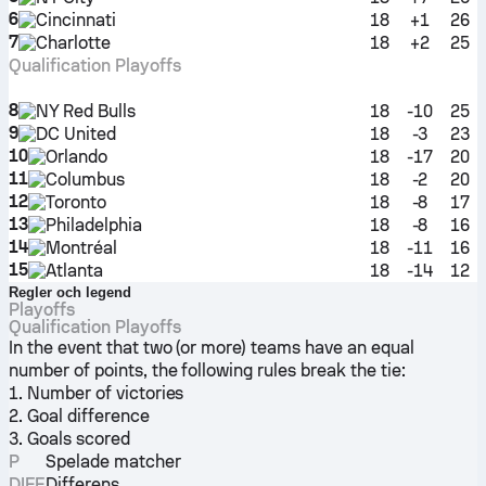
6
Cincinnati
18
+1
26
7
Charlotte
18
+2
25
Qualification Playoffs
8
NY Red Bulls
18
-10
25
9
DC United
18
-3
23
10
Orlando
18
-17
20
11
Columbus
18
-2
20
12
Toronto
18
-8
17
13
Philadelphia
18
-8
16
14
Montréal
18
-11
16
15
Atlanta
18
-14
12
Regler och legend
Playoffs
Qualification Playoffs
In the event that two (or more) teams have an equal
number of points, the following rules break the tie:
1. Number of victories
2. Goal difference
3. Goals scored
P
Spelade matcher
DIFF
Differens