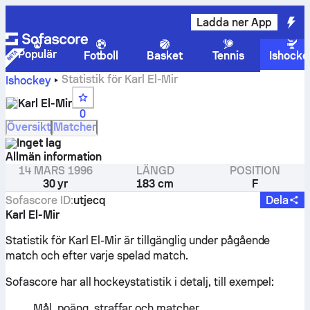
Ladda ner App
Populär
Fotboll
Basket
Tennis
Ishocke
Statistik för Karl El-Mir
Ishockey
Karl El-Mir
0
Översikt
Matcher
Inget lag
Allmän information
14 MARS 1996
LÄNGD
POSITION
30 yr
183 cm
F
Sofascore ID
:
utjecq
Dela
Karl El-Mir
Statistik för Karl El-Mir är tillgänglig under pågående
match och efter varje spelad match.
Sofascore har all hockeystatistik i detalj, till exempel:
Mål, poäng, straffar och matcher