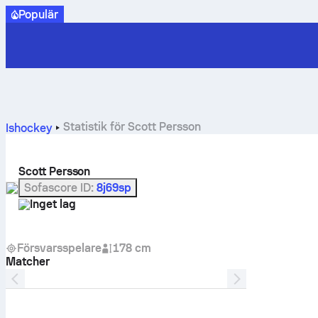
Populär
Statistik för Scott Persson
Ishockey
Scott Persson
Sofascore ID
:
8j69sp
Inget lag
Försvarsspelare
178 cm
Matcher