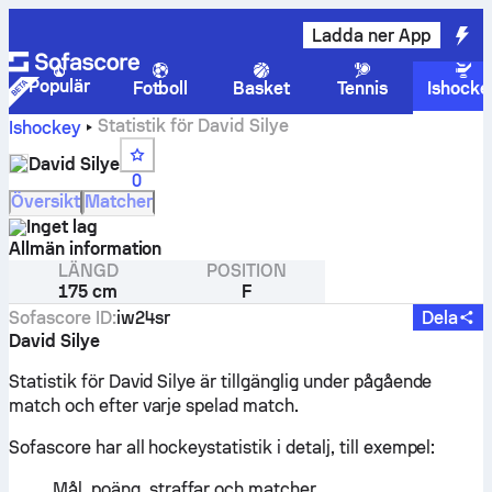
Ladda ner App
Populär
Fotboll
Basket
Tennis
Ishocke
Statistik för David Silye
Ishockey
David Silye
0
Översikt
Matcher
Inget lag
Allmän information
LÄNGD
POSITION
175 cm
F
Sofascore ID
:
iw24sr
Dela
David Silye
Statistik för David Silye är tillgänglig under pågående
match och efter varje spelad match.
Sofascore har all hockeystatistik i detalj, till exempel:
Mål, poäng, straffar och matcher