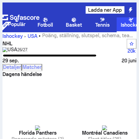
Ladda ner App
Populär
Fotboll
Basket
Tennis
Ishocke
Poäng, ställning, slutspel, schema, team
Ishockey
USA
och statistik för NHL
NHL
USA
Select season in unique tournament header
26/27
20k
29 sep.
20 juni
Detaljer
Matcher
Dagens händelse
Florida Panthers
Montréal Canadiens