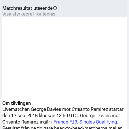
Matchresultat utseende
Visa styrkegraf för tennis
Om tävlingen
Livematchen
George Davies
mot
Crisanto Ramirez
startar
den 17 sep. 2016 klockan 12:50 UTC.
George Davies
mot
Crisanto Ramirez
ingår i
France F19, Singles Qualifying
.
Resultat från de tidigare head-to-head-matcherna mellan