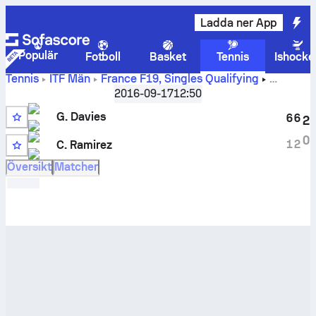
Ladda ner App
Populär
Fotboll
Basket
Tennis
Ishocke
Tennis
ITF Män
France F19, Singles Qualifying
Liveresultat och H2H-resultat för
George Davies
mot
2016-09-17
12:50
Crisanto Ramirez
G. Davies
6
6
2
0
1
2
C. Ramirez
Översikt
Matcher