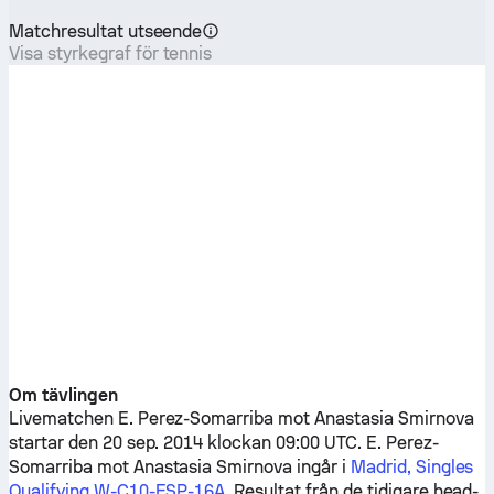
Matchresultat utseende
Visa styrkegraf för tennis
Om tävlingen
Livematchen
E. Perez-Somarriba
mot
Anastasia Smirnova
startar den 20 sep. 2014 klockan 09:00 UTC.
E. Perez-
Somarriba
mot
Anastasia Smirnova
ingår i
Madrid, Singles
Qualifying W-C10-ESP-16A
. Resultat från de tidigare head-