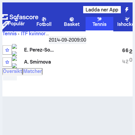
Ladda ner App
Populär
Fotboll
Basket
Tennis
Ishocke
Tennis
ITF kvinnor
Madrid, Singles Qualifying W-C10-ESP-16A
2014-09-20
09:00
Liveresultat och H2H-resultat för
E. Perez-Somarriba
mot
E. Perez-Somarriba
Anastasia Smirnova
6
6
2
0
4
2
A. Smirnova
Översikt
Matcher